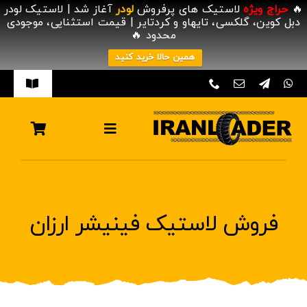
🔥
حراج ویژه
لاستیک های پرفروش
لودر
آغاز شد | لاستیک لودر
دبل کوین، گلکسی، تایهاو و کردتایر | قیمت استثنایی، موجودی
محدود 🔥
همین حالا خرید کنید
د
Toggle
ردن
vigation
صفحه نخست
حتوا
Toggle
Navigation
وبلاگ تایر
انتخاب محصول
فروشگاه مرکزی
تایر صنعتی
فروش لاستیک فینیشر ارزان
ماشین آلات سنگین
لودر