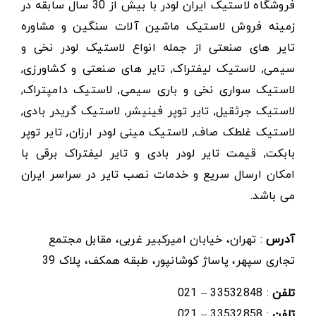
فروشگاه لاستیک ایران لودر با بیش از 30 سال سابقه در
زمینه فروش لاستیک ماشین آلات سنگین و مشاوره
تایر های صنعتی از جمله انواع لاستیک لودر نخی و
سیمی, لاستیک لیفتراک, تایر های صنعتی و کشاورزی,
لاستیک سواری نخی و باری سیمی, لاستیک دامپتراک,
لاستیک جرثقیل, تایر توپر فینیشر, لاستیک گریدر بادی,
لاستیک غلطک صاف, لاستیک مینی لودر ارزان, تایر توپر
بابکت, قیمت تایر لودر بادی و تایر لیفتراک برقی با
امکان ارسال سریع و خدمات نصب تایر در سراسر ایران
می باشد.
آدرس
: تهران، خیابان امیرکبیر غربی، مقابل مجتمع
تجاری سپهر، پاساژ کوشانپور، طبقه همکف، پلاک 39
تلفن
: 33532848 – 021
تلفن
: 33532858 – 021